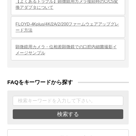
【よくあるトラブル】顕微鏡用カメラ接続時のC/CS変
換アダプタについて
FLOYD-4Kplus/4K/2A/2/200ファームウェアアップグレ
ード方法
顕微鏡用カメラ・位相差顕微鏡での口腔内細菌撮影イ
メージサンプル
FAQをキーワードから探す
検索する