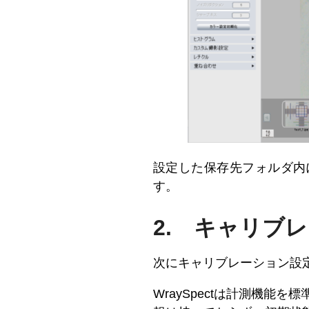
設定した保存先フォルダ内に
す。
2. キャリブ
次にキャリブレーション設
WraySpectは計測機