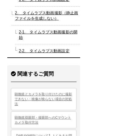
2. タイムラプス動画撮影（静止画
ファイルを生成しない）
2-1. タイムラプス動画撮影の開
始
2-2. タイムラプス動画設定
関連するご質問
顕微鏡とカメラを取り付けたのに撮影
できない・映像が映らない場合の対処
法
顕微鏡双眼部・接眼部へのCマウント
カメラ取付方法
【WRAYMERについて】よくあるお問