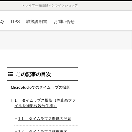
レイマー顕微鏡オンラインショップ
AQ
TIPS
取扱説明書
お問い合せ
この記事の目次
MicroStudioでのタイムラプス撮影
1. タイムラプス撮影（静止画ファ
イルを撮影枚数分生成）
1-1. タイムラプス撮影の開始
1-2. タイムラプス詳細設定