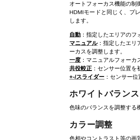
オートフォーカス機能の制御用
HDMIモードと同じく、プ
します。
自動
：指定したエリアのフ
マニュアル
：指定したエリ
ーカスを調整します。
一度
：マニュアルフォーカ
共役較正
：センサー位置を
+-/スライダー
：センサー位
ホワイトバランス
色味のバランスを調整する
カラー調整
色相やコントラスト等の画