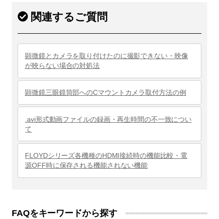
関連するご質問
顕微鏡とカメラを取り付けたのに撮影できない・映像
が映らない場合の対処法
顕微鏡三眼鏡筒部へのCマウントカメラ取付方法の例
.avi形式動画ファイルの録画・再生時間の不一致につい
て
FLOYDシリーズ各機種のHDMI接続時の機能比較・電
源OFF時に保存される機能されない機能
FAQをキーワードから探す