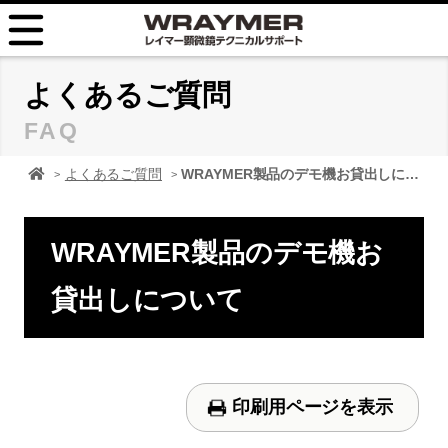
HOME
よくあるご質問
FAQ
FAQ
顕微鏡 レイマーHOME
よくあるご質問
WRAYMER製品のデモ機お貸出しについて
TIPS
取扱説明書
WRAYMER製品のデモ機お
お問い合せ
貸出しについて
印刷用ページを表示