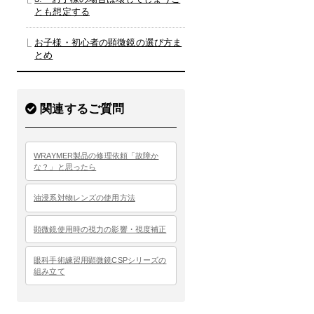
とも想定する
お子様・初心者の顕微鏡の選び方ま
とめ
関連するご質問
WRAYMER製品の修理依頼「故障か
な？」と思ったら
油浸系対物レンズの使用方法
顕微鏡使用時の視力の影響・視度補正
眼科手術練習用顕微鏡CSPシリーズの
組み立て