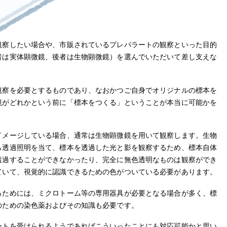
観察したい場合や、市販されているプレパラートの観察といった目的
者は実体顕微鏡、後者は生物顕微鏡）を選んでいただいて差し支えな
観察を必要とするものであり、なおかつご自身でオリジナルの標本を
鏡がどれかという前に「標本をつくる」ということが本当に可能かを
イメージしている場合、通常は生物顕微鏡を用いて観察します。生物
ら透過照明を当て、標本を透過した光と影を観察するため、標本自体
透過することができなかったり、完全に無色透明なものは観察ができ
ていて、視覚的に認識できるための色がついている必要があります。
るためには、ミクロトーム等の専用器具が必要となる場合が多く、標
のための染色薬およびその知識も必要です。
ートを受けられるようであればこういったことにも対応可能かと思い