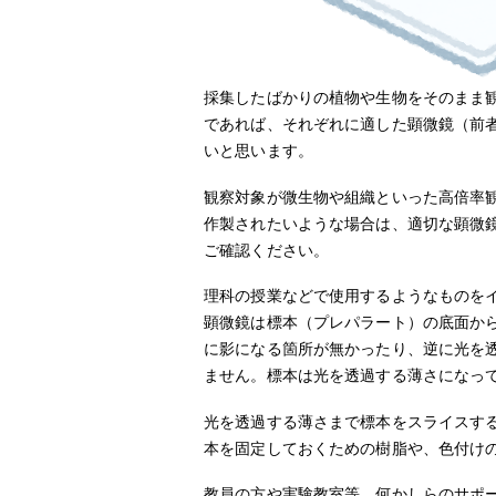
採集したばかりの植物や生物をそのまま
であれば、それぞれに適した顕微鏡（前
いと思います。
観察対象が微生物や組織といった高倍率
作製されたいような場合は、適切な顕微
ご確認ください。
理科の授業などで使用するようなものを
顕微鏡は標本（プレパラート）の底面か
に影になる箇所が無かったり、逆に光を
ません。標本は光を透過する薄さになっ
光を透過する薄さまで標本をスライスす
本を固定しておくための樹脂や、色付け
教員の方や実験教室等、何かしらのサポ