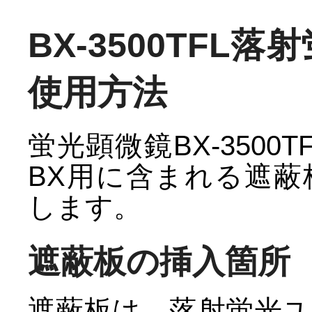
BX-3500TF
使用方法
蛍光顕微鏡BX-350
BX用に含まれる遮
します。
遮蔽板の挿入箇所
遮蔽板は、落射蛍光