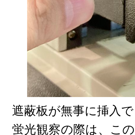
遮蔽板が無事に挿入で
蛍光観察の際は、こ