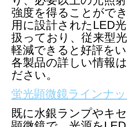
強度を得ることがで
用に設計されたLED
扱っており、従来型
軽減できると好評をい
各製品の詳しい情報
ださい。
蛍光顕微鏡ラインナッ
既に水銀ランプやキ
顕微鏡で、光源をLE