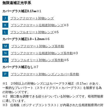
無限遠補正光学系
カバーグラス補正0.17㎜
※1
J
プランアクロマート対物レンズ
K
プランアクロマート位相差対物レンズ
※3
L
プランフルオリート対物レンズ
※5
カバーグラス補正1.0～1.2mm
※6
M
プランアクロマート対物レンズ長作動
N
プランアクロマート位相差対物レンズ長作動
※3
O
プランフルオリート対物レンズ長作動
※5
カバーグラス補正なし
※7
P
プランアクロマート対物レンズノンカバー長作動
※1 ２0倍以上の対物レンズにはカバーグラス補正（0.17㎜）があり、
一般的なプレパラート（スライドグラス＋カバーグラス）を観察する為
の対物レンズです。
※2 開口数を調整できる絞りがついている対物レンズです。暗視野観察
に適しています。
※3 位相板（ポジティブコントラスト）が内蔵された位相差観察用の対