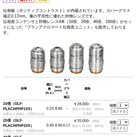
プラン
補正0.17
位相差
位相板（ポジティブコントラスト）が内蔵されています。カバーグラス
補正0.17mm。像の平坦性に優れた対物レンズです。
位相差コンデンサと対物レンズ4本（10倍、20倍、40倍、100倍）がセッ
トになった『プランアクロマート位相差ユニット』も販売しておりま
す。
カバ
ー
開口
W.D.
倍率
グラ
価格
数
(mm)
(N.A.)
ス
補正
10倍（GLF-
￥28,000-
（税抜）
個数
0.25
8.80
－
PLACHPHP10X）
税込￥30,800、送料当
社負担
在庫あり 納期1～3営業日以内
20倍（GLF-
￥35,000-
（税抜）
個数
0.40
8.60
0.17
PLACHPHP20X）
税込￥38,500、送料当
社負担
在庫あり 納期1～3営業日以内