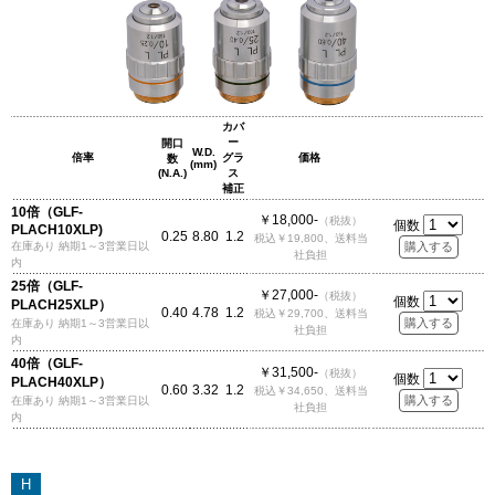
カバ
ー
開口
W.D.
倍率
グラ
価格
数
(mm)
(N.A.)
ス
補正
10倍（GLF-
￥18,000-
（税抜）
個数
PLACH10XLP)
0.25
8.80
1.2
税込￥19,800、送料当
在庫あり 納期1～3営業日以
社負担
内
25倍（GLF-
￥27,000-
（税抜）
個数
PLACH25XLP）
0.40
4.78
1.2
税込￥29,700、送料当
在庫あり 納期1～3営業日以
社負担
内
40倍（GLF-
￥31,500-
（税抜）
個数
PLACH40XLP）
0.60
3.32
1.2
税込￥34,650、送料当
在庫あり 納期1～3営業日以
社負担
内
H