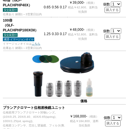
40倍（GLF-
￥39,000-
（税抜）
個数
PLACHPHP40X）
0.65
0.56
0.17
税込￥42,900、送料当
安全装置付
社負担
在庫あり 納期1～3営業日以内
100倍
（GLF-
￥48,000-
PLACHPHP100XOil）
（税抜）
個数
1.25
0.33
0.17
税込￥52,800、送料当
安全装置付
社負担
液浸･イマージョンオイル
イマージョンオイルは
こちら
在庫あり 納期1～3営業日以内
価格
プランアクロマート位相差検鏡ユニット
位相差用プランアクロマート対物レンズ。
￥168,000-
（税抜）
(10X/0.25, 20X/0.40、40X/0.65(spring)、
個数
100X/1.25(oil, spring))、
税込￥184,800、送料
位相差コンデンサ、芯出し望遠鏡、フィルタ(青,
当社負担