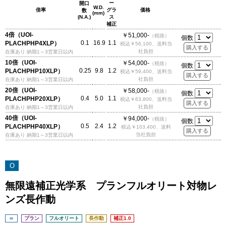
ー
開口
W.D.
倍率
グラ
価格
数
(mm)
(N.A.)
ス
補正
4倍（UOI-
￥51,000-
（税抜）
個数
0.1
16.9
1.1
PLACHPHP4XLP）
税込￥56,100、送料当
社負担
在庫あり 納期1～3営業日以内
10倍（UOI-
￥54,000-
（税抜）
個数
0.25
9.8
1.2
PLACHPHP10XLP）
税込￥59,400、送料当
社負担
在庫あり 納期1～3営業日以内
20倍（UOI-
￥58,000-
（税抜）
個数
0.4
5.0
1.1
PLACHPHP20XLP）
税込￥63,800、送料当
社負担
在庫あり 納期1～3営業日以内
40倍（UOI-
￥94,000-
（税抜）
個数
0.5
2.4
1.2
PLACHPHP40XLP）
税込￥103,400、送料
当社負担
在庫あり 納期1～3営業日以内
O
無限遠補正光学系 プランフルオリート対物レ
ンズ長作動
∞
プラン
フルオリート
長作動
補正1.0