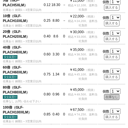
5倍（GLF-
￥11,000-
（税抜）
個数
0.12
18.30
－
PLACH5XLM）
税込￥12,100、送料当
社負担
在庫あり 納期1～3営業日以内
10倍（GLF-
￥22,000-
（税抜）
個数
0.25
8.80
－
PLACH10XLM）
税込￥24,200、送料当
社負担
在庫あり 納期1～3営業日以内
20倍（GLF-
￥30,000-
（税抜）
個数
0.40
8.6
0
PLACH20XLM）
税込￥33,000、送料当
社負担
在庫あり 納期1～3営業日以内
40倍（GLF-
￥35,000-
（税抜）
個数
PLACH40XLM）
0.60
3.30
0
税込￥38,500、送料当
安全装置付
社負担
在庫あり 納期1～3営業日以内
60倍（GLF-
￥41,000-
（税抜）
個数
PLACH60XLM）
0.75
1.34
0
税込￥45,100、送料当
安全装置付
社負担
在庫あり 納期1～3営業日以内
80倍（GLF-
￥45,000-
（税抜）
個数
PLACH80XLM）
0.80
0.96
0
税込￥49,500、送料当
安全装置付
社負担
在庫なし お問い合わせ下さい
100倍（GLF-
￥67,500-
（税抜）
個数
PLACH100XLM）
0.85
0.40
0
税込￥74,250、送料当
安全装置付
社負担
在庫あり 納期1～3営業日以内