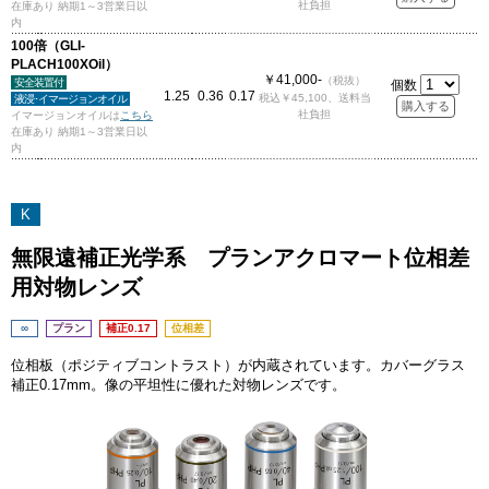
社負担
在庫あり 納期1～3営業日以
内
100倍（GLI-
PLACH100XOil）
￥41,000-
（税抜）
安全装置付
個数
1.25
0.36
0.17
税込￥45,100、送料当
液浸･イマージョンオイル
社負担
イマージョンオイルは
こちら
在庫あり 納期1～3営業日以
内
K
無限遠補正光学系 プランアクロマート位相差
用対物レンズ
∞
プラン
補正0.17
位相差
位相板（ポジティブコントラスト）が内蔵されています。カバーグラス
補正0.17mm。像の平坦性に優れた対物レンズです。