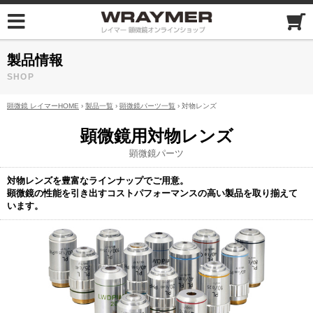
製品情報
SHOP
顕微鏡 レイマーHOME
›
製品一覧
›
顕微鏡パーツ一覧
› 対物レンズ
顕微鏡用対物レンズ
顕微鏡パーツ
対物レンズを豊富なラインナップでご用意。
顕微鏡の性能を引き出すコストパフォーマンスの高い製品を取り揃えて
います。