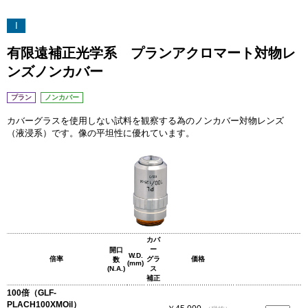
I
有限遠補正光学系 プランアクロマート対物レ
ンズノンカバー
プラン
ノンカバー
カバーグラスを使用しない試料を観察する為のノンカバー対物レンズ
（液浸系）です。像の平坦性に優れています。
カバ
ー
開口
W.D.
倍率
グラ
価格
数
(mm)
(N.A.)
ス
補正
100倍（GLF-
PLACH100XMOil）