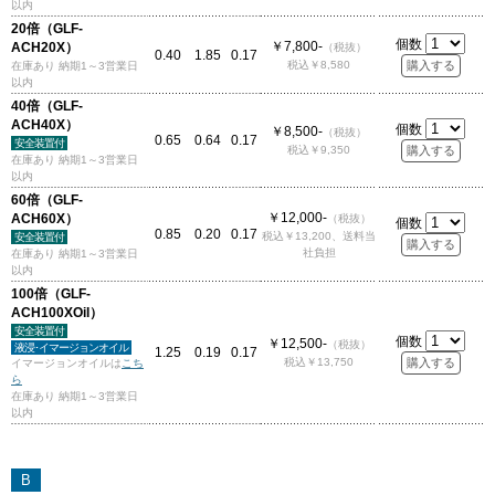
以内
20倍（GLF-
個数
￥7,800-
ACH20X）
（税抜）
0.40
1.85
0.17
税込￥8,580
在庫あり 納期1～3営業日
以内
40倍（GLF-
ACH40X）
個数
￥8,500-
（税抜）
0.65
0.64
0.17
安全装置付
税込￥9,350
在庫あり 納期1～3営業日
以内
60倍（GLF-
￥12,000-
ACH60X）
（税抜）
個数
0.85
0.20
0.17
税込￥13,200、送料当
安全装置付
社負担
在庫あり 納期1～3営業日
以内
100倍（GLF-
ACH100XOil）
安全装置付
個数
￥12,500-
（税抜）
液浸･イマージョンオイル
1.25
0.19
0.17
税込￥13,750
イマージョンオイルは
こち
ら
在庫あり 納期1～3営業日
以内
B