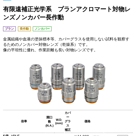
有限遠補正光学系 プランアクロマート対物レ
ンズノンカバー長作動
プラン
長作動
ノンカバー
金属組織や血液の塗抹標本等、カバーグラスを使用しない試料を観察す
るためのノンカバー対物レンズ（乾燥系）です。
像の平坦性に優れ、作業距離も長い対物レンズです。
カバ
ー
開口
W.D.
倍率
グラ
価格
数
(mm)
(N.A.)
ス
補正