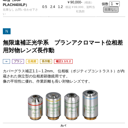
40倍（UOI-
￥90,000-
（税抜）
個数
PLACH40XLP）
0.5
2.4
1.2
税込￥99,000、送料当
在庫なし お問い合わせ下さ
社負担
い
N
無限遠補正光学系 プランアクロマート位相差
用対物レンズ長作動
∞
プラン
位相差
長作動
補正1.1/1.2
カバーグラス補正1.1～1.2mm。 位相板（ポジティブコントラスト）が内
蔵された倒立型の位相差顕微鏡用です。
像の平坦性に優れ、作業距離も長い対物レンズです。
カバ