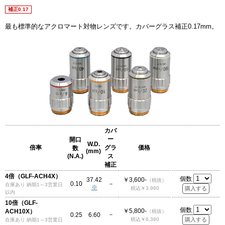
補正0.17
最も標準的なアクロマート対物レンズです。カバーグラス補正0.17mm。
カバ
ー
開口
W.D.
倍率
グラ
価格
数
(mm)
(N.A.)
ス
補正
4倍（GLF-ACH4X）
個数
37.42
￥3,600-
（税抜）
0.10
－
在庫あり 納期1～3営業日
※
税込￥3,960
以内
10倍（GLF-
個数
￥5,800-
ACH10X）
（税抜）
－
0.25
6.60
税込￥6,380
在庫あり 納期1～3営業日