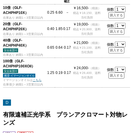
補正
10倍（GLF-
￥16,500-
（税抜）
個数
0.25
6.60
－
ACHPHP10X）
税込￥18,150、送料
当社負担
在庫あり 納期1～3営業日以内
20倍（GLF-
￥19,000-
（税抜）
個数
0.40
1.85
0.17
ACHPHP20X）
税込￥20,900、送料
当社負担
在庫あり 納期1～3営業日以内
40倍（GLF-
￥21,000-
（税抜）
個数
ACHPHP40X）
0.65
0.64
0.17
税込￥23,100、送料
安全装置付
当社負担
在庫あり 納期1～3営業日以内
100倍（GLF-
ACHPHP100XOil）
￥24,000-
（税抜）
個数
安全装置付
1.25
0.19
0.17
税込￥26,400、送料
液浸･イマージョンオイル
当社負担
イマージョンオイルは
こちら
在庫僅少 納期1～3営業日以内
D
有限遠補正光学系 プランアクロマート対物レ
ンズ