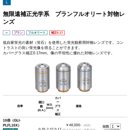
L
無限遠補正光学系 プランフルオリート対物レ
ンズ
∞
プラン
フルオリート
補正0.17
低自家蛍光の素材（蛍石）を使用した蛍光観察用対物レンズです。コン
トラストの良い蛍光像を得ることができます。
カバーグラス補正0.17mm。像の平坦性に優れた対物レンズです。
カバ
ー
開口
W.D.
倍率
グラ
価格
数
(mm)
(N.A.)
ス
補正
10倍（GLI-
￥48,000-
PLFL10X）
（税抜）
個数
0.35
2.37
0.17
税込￥52,800、送料当社