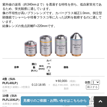
紫外線の波長（約340nmまで）を透過する特性を持ち、低自家蛍光であ
るため、蛍光観察に適しています。
像の平坦性が高いプランレンズです。カバーグラス補正1.0mm。倒立型
顕微鏡でシャーレや培養フラスコ等に入った試料を観察するのに適して
います。
結像レンズの焦点距離F=220mmです。
カバ
ー
開口
W.D.
倍率
グラ
価格
数
(mm)
(N.A.)
ス
補正
4倍（SUI-
￥60,000-
（税抜）
個数
PLFL4XLP）
0.13
18.95
-
税込￥66,000、送料当社
在庫僅少 納期1～3営業日
負担
以内
10倍（SUI-
￥95,000-
（税抜）
個数
PLFL10XLP）
見積りのご依頼・お問い合せはこちらから
0.3
7.27
-
税込￥104,500、送料当
在庫僅少 納期1～3営業日
社負担