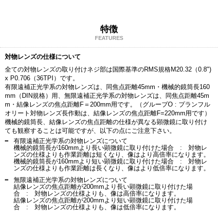
特徴
FEATURES
対物レンズの仕様について
全ての対物レンズの取り付けネジ部は国際基準のRMS規格M20.32（0.8")
x P0.706（36TPI）です。
有限遠補正光学系の対物レンズは、同焦点距離45mm・機械的鏡筒長160
mm（DIN規格）用、無限遠補正光学系の対物レンズは、同焦点距離45m
m・結像レンズの焦点距離F＝200mm用です。（グループO : プランフル
オリート対物レンズ長作動は、結像レンズの焦点距離F=220mm用です）
機械的鏡筒長、結像レンズの焦点距離の仕様が異なる顕微鏡に取り付け
ても観察することは可能ですが、以下の点にご注意下さい。
有限遠補正光学系の対物レンズについて
機械的鏡筒長が160mmより長い顕微鏡に取り付けた場合 : 対物レ
ンズの仕様よりも作業距離は短くなり、像はより高倍率になります。
機械的鏡筒長が160mmより短い顕微鏡に取り付けた場合 : 対物レ
ンズの仕様よりも作業距離は長くなり、像はより低倍率になります。
無限遠補正光学系の対物レンズについて
結像レンズの焦点距離が200mmより長い顕微鏡に取り付けた場
合 : 対物レンズの仕様よりも、像は高倍率になります。
結像レンズの焦点距離が200mmより短い顕微鏡に取り付けた場
合 : 対物レンズの仕様よりも、像は低倍率になります。