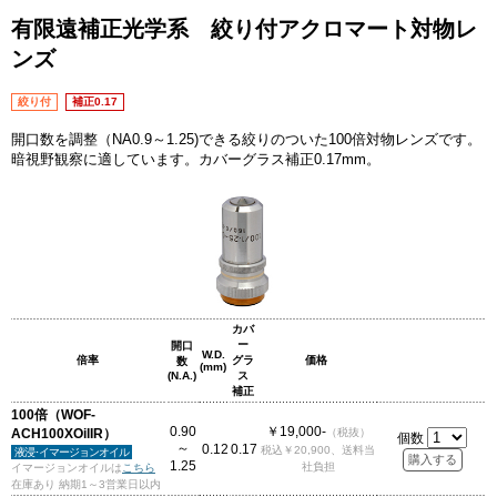
有限遠補正光学系 絞り付アクロマート対物レ
ンズ
絞り付
補正0.17
開口数を調整（NA0.9～1.25)できる絞りのついた100倍対物レンズです。
暗視野観察に適しています。カバーグラス補正0.17mm。
カバ
ー
開口
W.D.
倍率
グラ
価格
数
(mm)
(N.A.)
ス
補正
100倍（WOF-
0.90
￥19,000-
ACH100XOilIR）
（税抜）
個数
～
0.12
0.17
税込￥20,900、送料当
液浸･イマージョンオイル
1.25
社負担
イマージョンオイルは
こちら
在庫あり 納期1～3営業日以内