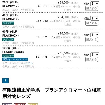
20倍（GLF-
￥29,500-
（税抜）
個数
0.40
8.6
0.17
PLACH20X）
税込￥32,450、送料当
社負担
在庫あり 納期1～3営業日以内
40倍（GLF-
￥34,000-
（税抜）
個数
PLACH40X）
0.65
0.56
0.17
税込￥37,400、送料当
安全装置付
社負担
在庫あり 納期1～3営業日以内
60倍（GLF-
￥36,000-
（税抜）
個数
PLACH60X）
0.85
0.25
0.17
税込￥39,600、送料当
安全装置付
社負担
在庫あり 納期1～3営業日以内
100倍（GLF-
PLACH100XOil）
￥41,000-
（税抜）
個数
安全装置付
1.25
0.33
0.17
税込￥45,100、送料当
液浸･イマージョンオイル
社負担
イマージョンオイルは
こちら
在庫あり 納期1～3営業日以内
E
有限遠補正光学系 プランアクロマート位相差
用対物レンズ