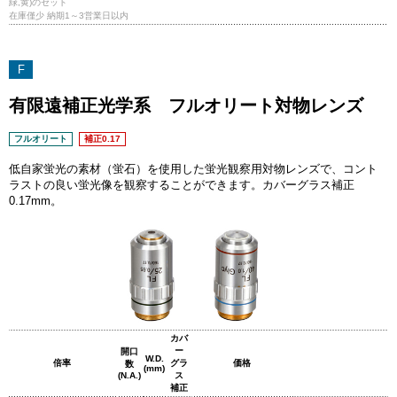
緑,黄)のセット
在庫僅少 納期1～3営業日以内
F
有限遠補正光学系 フルオリート対物レンズ
フルオリート
補正0.17
低自家蛍光の素材（蛍石）を使用した蛍光観察用対物レンズで、コント
ラストの良い蛍光像を観察することができます。カバーグラス補正
0.17mm。
カバ
ー
開口
W.D.
倍率
グラ
価格
数
(mm)
(N.A.)
ス
補正