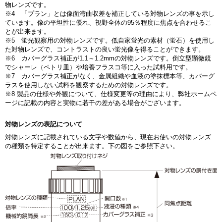
物レンズです。
※4 「プラン」とは像面湾曲収差を補正している対物レンズの事を示し
ています。像の平坦性に優れ、視野全体の95％程度に焦点を合わせるこ
とが出来ます。
※5 蛍光観察用の対物レンズです。低自家蛍光の素材（蛍石）を使用し
た対物レンズで、コントラストの良い蛍光像を得ることができます。
※6 カバーグラス補正が1.1～1.2mmの対物レンズです。倒立型顕微鏡
でシャーレ（ペトリ皿）や培養フラスコ等に入った試料用です。
※7 カバーグラス補正がなく、金属組織や血液の塗抹標本等、カバーグ
ラスを使用しない試料を観察するための対物レンズです。
※8 製品の仕様や外観について、仕様変更等の理由により、弊社ホームペ
ージに記載の内容と実物に若干の差がある場合がございます。
対物レンズの表記について
対物レンズに記載されている文字や数値から、現在お使いの対物レンズ
の種類を特定することが出来ます。下の図をご参照下さい。