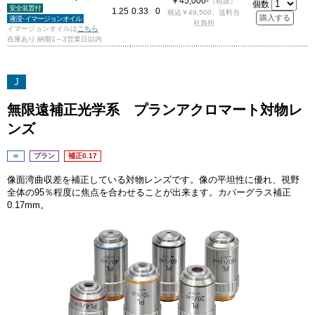
￥45,000-
（税抜）
個数
安全装置付
1.25
0.33
0
税込￥49,500、送料当
液浸･イマージョンオイル
社負担
イマージョンオイルは
こちら
在庫あり 納期1～3営業日以内
J
無限遠補正光学系 プランアクロマート対物レ
ンズ
∞
プラン
補正0.17
像面湾曲収差を補正している対物レンズです。像の平坦性に優れ、視野
全体の95％程度に焦点を合わせることが出来ます。カバーグラス補正
0.17mm。