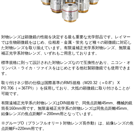
対物レンズは顕微鏡の性能を決定する最も重要な光学部品です。レイマー
では生物顕微鏡をはじめ、位相差・金属・蛍光 など種々の顕微鏡に対応し
た対物レンズを取り揃えています。有限遠補正光学系対物レンズ、無限遠
補正光学系対物レンズ、いずれもご用意しております。
標準規格に則って設計された対物レンズなので互換性があり、ニコン・オ
リンパス・ライカ・ツァイスをはじめとする他社製顕微鏡でも使用できま
す。
取り付けネジ部の仕様は国際基準のRMS規格（M20.32（＝0.8"） X
P0.706（＝36TPI））を採用しており、大抵の顕微鏡に取り付けることが
可能です。
有限遠補正光学系の対物レンズはDIN規格で、同焦点距離45mm、機械的鏡
筒長160mm用です。無限遠補正光学系の対物レンズは同焦点距離45mm、
結像レンズの焦点距離F＝200mm用となっています。
※グループO（プランフルオリート対物レンズ長作動）は、結像レンズの焦
点距離F=220mm用です。