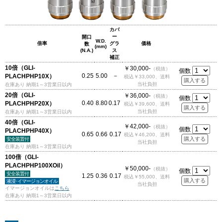
カバ
ー
開口
W.D.
倍率
グラ
価格
数
(mm)
(N.A.)
ス
補正
10倍（GLI-
￥30,000-
（税抜）
個数
0.25
5.00
－
PLACHPHP10X）
税込￥33,000、送料
当社負担
在庫あり 納期1～3営業日以内
20倍（GLI-
￥36,000-
（税抜）
個数
0.40
8.80
0.17
PLACHPHP20X）
税込￥39,600、送料
当社負担
在庫あり 納期1～3営業日以内
40倍（GLI-
￥42,000-
（税抜）
個数
PLACHPHP40X）
0.65
0.66
0.17
税込￥46,200、送料
安全装置付
当社負担
在庫あり 納期1～3営業日以内
100倍（GLI-
PLACHPHP100XOil）
￥50,000-
（税抜）
個数
安全装置付
1.25
0.36
0.17
税込￥55,000、送料
液浸･イマージョンオイル
当社負担
イマージョンオイルは
こちら
在庫あり 納期1～3営業日以内