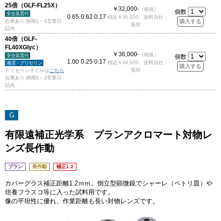
25倍（GLF-FL25X）
￥32,000-
（税抜）
個数
安全装置付
0.65
0.62
0.17
税込￥35,200、送料当社
在庫あり 納期1～3営業日
負担
以内
40倍（GLF-
FL40XGlyc）
￥36,000-
（税抜）
安全装置付
個数
1.00
0.25
0.17
税込￥39,600、送料当社
液浸・グリセリン
負担
グリセリンオイルは
こちら
在庫あり 納期1～3営業日
以内
G
有限遠補正光学系 プランアクロマート対物レ
ンズ長作動
プラン
長作動
補正1.2
カバーグラス補正距離1.2ｍｍ。倒立型顕微鏡でシャーレ（ペトリ皿）や
培養フラスコ等に入った試料用です。
像の平坦性に優れ、作業距離も長い対物レンズです。