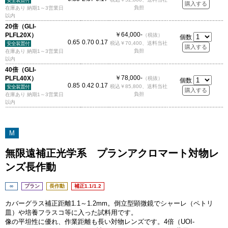
安全装置付
負担
在庫あり 納期1～3営業日
以内
20倍（GLI-
￥64,000-
PLFL20X）
（税抜）
個数
0.65
0.70
0.17
税込￥70,400、送料当社
安全装置付
負担
在庫あり 納期1～3営業日
以内
40倍（GLI-
￥78,000-
PLFL40X）
（税抜）
個数
0.85
0.42
0.17
税込￥85,800、送料当社
安全装置付
負担
在庫あり 納期1～3営業日
以内
M
無限遠補正光学系 プランアクロマート対物レ
ンズ長作動
∞
プラン
長作動
補正1.1/1.2
カバーグラス補正距離1.1～1.2mm。倒立型顕微鏡でシャーレ（ペトリ
皿）や培養フラスコ等に入った試料用です。
像の平坦性に優れ、作業距離も長い対物レンズです。4倍（UOI-