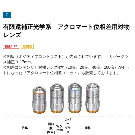
C
有限遠補正光学系 アクロマート位相差用対物
レンズ
補正0.17
位相差
位相板（ポジティブコントラスト）が内蔵されています。 カバーグラ
ス補正０.17mm。
位相差コンデンサと対物レンズ4本（10倍、20倍、40倍、100倍）がセッ
トになった『アクロマート位相差ユニット』も販売しております。
カバ
ー
開口
W.D.
倍率
グラ
価格
数
(mm)
(N.A.)
ス