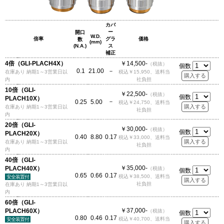
カバ
ー
開口
W.D.
倍率
グラ
価格
数
(mm)
(N.A.)
ス
補正
4倍（GLI-PLACH4X）
￥14,500-
（税抜）
個数
0.1
21.00
－
在庫あり 納期1～3営業日以
税込￥15,950、送料当
内
社負担
10倍（GLI-
￥22,500-
（税抜）
個数
PLACH10X）
－
0.25
5.00
税込￥24,750、送料当
在庫あり 納期1～3営業日以
社負担
内
20倍（GLI-
￥30,000-
（税抜）
個数
PLACH20X）
0.40
8.80
0.17
税込￥33,000、送料当
在庫あり 納期1～3営業日以
社負担
内
40倍（GLI-
￥35,000-
PLACH40X）
（税抜）
個数
0.65
0.66
0.17
税込￥38,500、送料当
安全装置付
社負担
在庫あり 納期1～3営業日以
内
60倍（GLI-
￥37,000-
PLACH60X）
（税抜）
個数
0.80
0.46
0.17
税込￥40,700、送料当
安全装置付