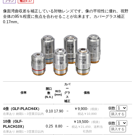
プラン
補正0.17
像面湾曲収差を補正している対物レンズです。像の平坦性に優れ、視野
全体の95％程度に焦点を合わせることが出来ます。カバーグラス補正
0.17mm。
カバ
ー
開口
W.D.
倍率
グラ
価格
数
(mm)
(N.A.)
ス
補正
個数
4倍（GLF-PLACH4X）
￥9,900-
（税抜）
－
0.10
17.90
在庫あり 納期1～3営業日以内
税込￥10,890
10倍（GLF-
￥19,500-
（税抜）
個数
0.25
8.80
－
PLACH10X）
税込￥21,450、送料当
社負担
在庫あり 納期1～3営業日以内