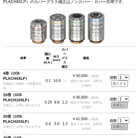
PLACH4XLP）のカバーグラス補正はノンカバー・カバー共用です。
カバ
ー
開口
W.D.
倍率
グラ
価格
数
(mm)
(N.A.)
ス
補正
4倍（UOI-
￥30,000-
（税抜）
個数
PLACH4XLP）
0.1
16.9
-
税込￥33,000、送料当
在庫あり 納期1～3営業日以
社負担
内
10倍（UOI-
￥36,000-
（税抜）
個数
PLACH10XLP）
0.25
9.8
1.2
税込￥39,600、送料当
在庫なし お問い合わせ下さ
社負担
い
20倍（UOI-
￥41,000-
（税抜）
個数
PLACH20XLP）
0.4
5.0
1.2
税込￥45,100、送料当
在庫なし お問い合わせ下さ
社負担
い