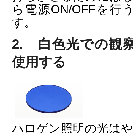
ら電源ON/OFFを
す。
2. 白色光での観
使用する
ハロゲン照明の光は