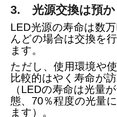
3. 光源交換は預
LED光源の寿命は数
んどの場合は交換を
ます。
ただし、使用環境や
比較的はやく寿命が
（LEDの寿命は光量
態、70％程度の光量
ます）。