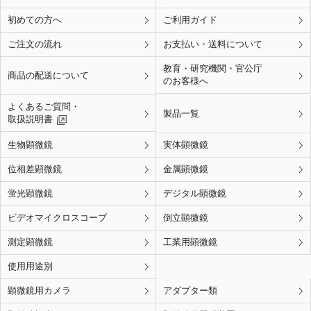
初めての方へ
ご利用ガイド
ご注文の流れ
お支払い・送料について
教育・研究機関・官公庁
商品の配送について
のお客様へ
よくあるご質問・
製品一覧
取扱説明書
生物顕微鏡
実体顕微鏡
位相差顕微鏡
金属顕微鏡
蛍光顕微鏡
デジタル顕微鏡
ビデオマイクロスコープ
倒立顕微鏡
測定顕微鏡
工業用顕微鏡
使用用途別
顕微鏡用カメラ
アダプター類