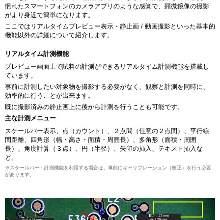
慣れたスマートフォンのカメラアプリのような感覚で、顕微鏡像の撮影
がより身近で簡単になります。
ここではリアルタイムプレビュー表示・静止画 / 動画撮影といった基本的
機能以外の詳細について紹介します。
リアルタイム計測機能
プレビュー画面上で試料の計測ができるリアルタイム計測機能を搭載し
ています。
事前に計測したい対象物を撮影する必要がなく、観察と計測を同時に、
効率的に行うことが出来ます。
既に撮影済みの静止画上に後から計測を行うことも可能です。
主な計測メニュー
スケールバー表示、点（カウント）、２点間（任意の２点間）、平行線
間距離、四角形（幅・高さ・面積・周囲長）、多角形（面積・周囲
長）、角度計算（３点）、円（半径）、矢印の挿入、テキスト挿入な
ど。
※スケールバー・計測機能を利用する場合は、事前にキャリブレーション（較正）を行う必要
があります。