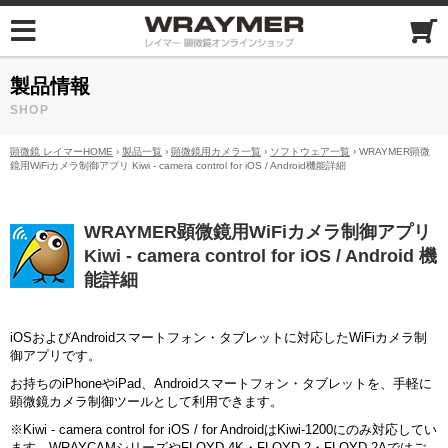
製品情報
SHOP
顕微鏡 レイマーHOME
›
製品一覧
›
顕微鏡用カメラ一覧
›
ソフトウェア一覧
› WRAYMER顕微
鏡用WiFiカメラ制御アプリ Kiwi - camera control for iOS / Android機能詳細
WRAYMER顕微鏡用WiFiカメラ制御アプリ
Kiwi - camera control for iOS / Android 機
能詳細
iOSおよびAndroidスマートフォン・タブレットに対応したWiFiカメラ制
御アプリです。
お持ちのiPhoneやiPad、Androidスマートフォン・タブレットを、手軽に
顕微鏡カメラ制御ツールとして利用できます。
※Kiwi - camera control for iOS / for AndroidはKiwi-1200にのみ対応してい
ます。WRAYCAMシリーズやFLOYD-4K・FLOYD-2・FLOYD-2Aではご