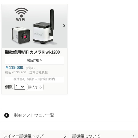
顕微鏡用WiFiカメラKiwi-1200
製品詳細 >
￥119,000
-
（税抜）
税込￥130,900、送料当社負担
在庫あり 納期1～3営業日以内
個数
制御ソフトウェア一覧
レイマー顕微鏡トップ
顕微鏡について