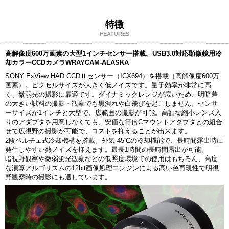
特徴
FEATURES
高解像度600万画素の大型1インチセンサー搭載。USB3.0対応顕微鏡用冷
却カラーCCDカメラWRAYCAM-ALASKA
SONY ExView HAD CCDⅡセンサー（ICX694）を搭載（高解像度600万
画素）。ピクセルサイズが大きく低ノイズです。量子効率が非常に高
く、微弱光の撮影に最適です。ダイナミックレンジが広いため、明暗差
の大きい試料の撮影・観察でも黒潰れや白飛びを起こしません。センサ
ーサイズが1インチと大型で、広範囲の撮影が可能。高額な縮小レンズ入
りのアダプタを用意しなくても、安価な等倍Cマウントアダプタとの組合
せで広視野の撮影が可能で、コストを抑えることが出来ます。
2段ペルチェ式冷却機構を搭載。外気-45℃の冷却機能で、長時間露出時に
発生しやすい熱ノイズを抑えます。最長1時間の長時間露出が可能。
暗視野観察や微弱蛍光観察などの低照度環境での使用はもちろん、高度
な演算アルゴリズムの12bit画像処理エンジンによる高い色再現性で明視
野観察時の撮影にも適しています。