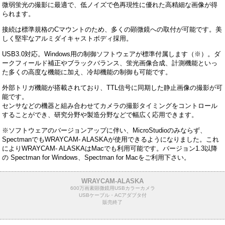
微弱蛍光の撮影に最適で、低ノイズで色再現性に優れた高精細な画像が得
られます。
接続は標準規格のCマウントのため、多くの顕微鏡への取付が可能です。美
しく堅牢なアルミダイキャストボディ採用。
USB3.0対応。Windows用の制御ソフトウェアが標準付属します（※）。ダ
ークフィールド補正やブラックバランス、蛍光画像合成、計測機能といっ
た多くの高度な機能に加え、冷却機能の制御も可能です。
外部トリガ機能が搭載されており、TTL信号に同期した静止画像の撮影が可
能です。
センサなどの機器と組み合わせてカメラの撮影タイミングをコントロール
することができ、研究分野や製造分野などで幅広く応用できます。
※ソフトウェアのバージョンアップに伴い、MicroStudioのみならず、
SpectmanでもWRAYCAM- ALASKAが使用できるようになりました。これ
によりWRAYCAM- ALASKAはMacでも利用可能です。バージョン1.3以降
の Spectman for Windows、Spectman for Macをご利用下さい。
WRAYCAM-ALASKA
600万画素顕微鏡用USBカラーカメラ
USBケーブル・ACアダプタ付
販売終了