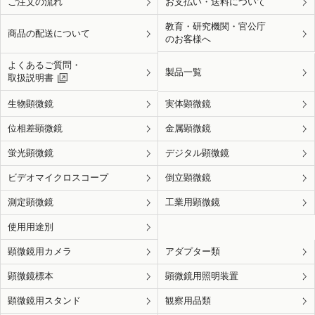
ご注文の流れ
お支払い・送料について
教育・研究機関・官公庁
商品の配送について
のお客様へ
よくあるご質問・
製品一覧
取扱説明書
生物顕微鏡
実体顕微鏡
位相差顕微鏡
金属顕微鏡
蛍光顕微鏡
デジタル顕微鏡
ビデオマイクロスコープ
倒立顕微鏡
測定顕微鏡
工業用顕微鏡
使用用途別
顕微鏡用カメラ
アダプター類
顕微鏡標本
顕微鏡用照明装置
顕微鏡用スタンド
観察用品類