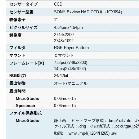
センサータイプ
CCD
センサー型番
SONY Exview HAD CCDⅡ（ICX694）
映像素子
1"
ピクセルサイズ
4.54μmx4.54μm
2748x2200
解像度
2748x1092
フィルタ
RGB Bayer Pattern
マウント
Ｃマウント
7.5fps(2748x2200)
フレームレート(※)
14fps(2748x1092)
RGB出力
24/42bit
露出制御
オート/マニュアル
露出時間
- MicroStudio
0.06ms～1h
- Spectman
0.06ms～1h
ファイル保存形式
- MicroStudio
静止画: ビットマップ形式：.bmp/.dib/.rle JPEG形式
ァイル形式：.dng その他形式：.pcx/.tga/.jp2/.j2k
動画: .wmv .mp4(H264/H265) .avi