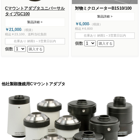
Cマウントアダプタユニバーサル
対物ミクロメーターB1S10/100
タイプGC100
製品詳細 >
製品詳細 >
￥6,000
-
（税抜）
税込￥6,600
￥21,000
-
（税抜）
税込￥23,100、送料当社負担
在庫あり 納期1～3営業日以内
在庫あり 納期1～3営業日以内
個数
個数
他社製顕微鏡用Cマウントアダプタ