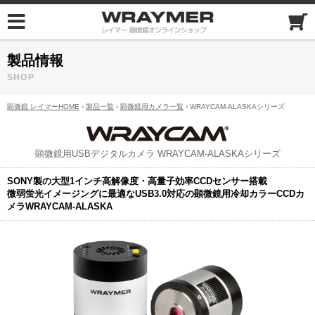
製品情報
SHOP
顕微鏡 レイマーHOME
›
製品一覧
›
顕微鏡用カメラ一覧
› WRAYCAM-ALASKAシリーズ
顕微鏡用USBデジタルカメラ WRAYCAM-ALASKAシリーズ
SONY製の大型1インチ高解像度・高量子効率CCDセンサー搭載
微弱蛍光イメージングに最適なUSB3.0対応の顕微鏡用冷却カラーCCDカ
メラWRAYCAM-ALASKA