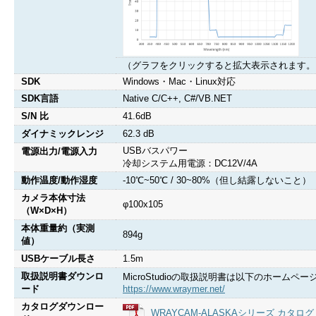
（グラフをクリックすると拡大表示されます。
SDK
Windows・Mac・Linux対応
SDK言語
Native C/C++, C#/VB.NET
S/N 比
41.6dB
ダイナミックレンジ
62.3 dB
USBバスパワー
電源出力/電源入力
冷却システム用電源：DC12V/4A
動作温度/動作湿度
-10℃~50℃ / 30~80%（但し結露しないこと）
カメラ本体寸法
φ100x105
（W×D×H）
本体重量約（実測
894g
値）
USBケーブル長さ
1.5m
取扱説明書ダウンロ
MicroStudioの取扱説明書は以下のホーム
ード
https://www.wraymer.net/
カタログダウンロー
WRAYCAM-ALASKAシリーズ カタログ