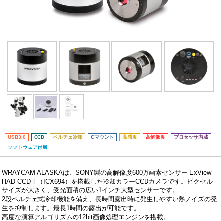
USB3.0
CCD
ペルチェ冷却
Cマウント
高感度
高解像度
プロセッサ内蔵
ソフトウェア付属
WRAYCAM-ALASKAは、SONY製の高解像度600万画素センサー ExView
HAD CCDⅡ（ICX694）を搭載した冷却カラーCCDカメラです。ピクセル
サイズが大きく、受光面積の広い1インチ大型センサーです。
2段ペルチェ式冷却機能を備え、長時間露出時に発生しやすい熱ノイズの発
生を抑制します。最長1時間の露出が可能です。
高度な演算アルゴリズムの12bit画像処理エンジンを搭載。