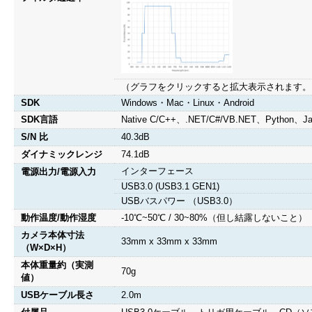
（グラフをクリックすると拡大表示されます。
SDK
Windows・Mac・Linux・Android
SDK言語
Native C/C++、.NET/C#/VB.NET、Python、
S/N 比
40.3dB
ダイナミックレンジ
74.1dB
インターフェース
電源出力/電源入力
USB3.0 (USB3.1 GEN1)
USBバスパワー （USB3.0）
動作温度/動作湿度
-10℃~50℃ / 30~80%（但し結露しないこと）
カメラ本体寸法
33mm x 33mm x 33mm
（W×D×H）
本体重量約（実測
70g
値）
USBケーブル長さ
2.0m