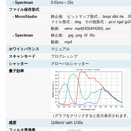
- Spectman
0.01ms～15s
ファイル保存形式
- MicroStudio
静止画: ビットマップ形式：.bmp/.dib/.rle JPEG形式
ァイル形式：.dng その他形式：.pcx/.tga/.jp2/.j2k
動画: .wmv .mp4(H264/H265) .avi
- Spectman
静止画: .jpg .png .tif .fits
動画: .mp4
ホワイトバランス
マニュアル
スキャンモード
プログレッシブ
シャッター
グローバルシャッター
量子効率
（グラフをクリックすると拡大表示されます。
感度
1146mV with 1/30s
フィルタ透過率