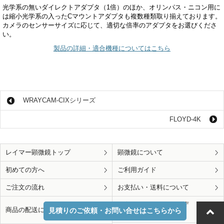
光学系の無いダイレクトアダプタ（1倍）のほか、オリンパス・ニコン用に
は縮小光学系の入ったCマウントアダプタも複数種類取り揃えております。
カメラのセンサーサイズに応じて、適切な倍率のアダプタをお選びくださ
い。
製品の詳細・適合機種についてはこちら
WRAYCAM-CIXシリーズ
FLOYD-4K
レイマー顕微鏡トップ
顕微鏡について
初めての方へ
ご利用ガイド
ご注文の流れ
お支払い・送料について
教育・研究機関・官公庁
商品の配送について
見積りのご依頼・お問い合せはこちらから
のお客様へ