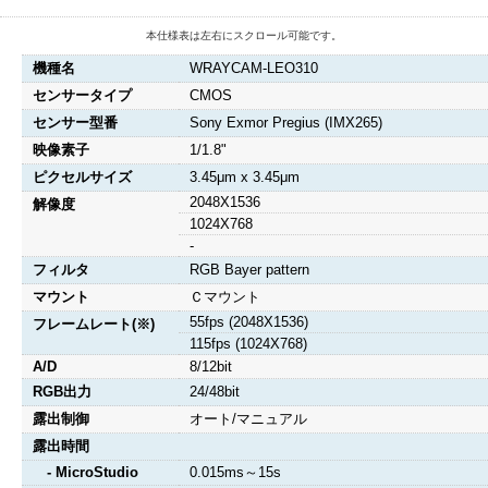
本仕様表は左右にスクロール可能です。
機種名
WRAYCAM-LEO310
センサータイプ
CMOS
センサー型番
Sony Exmor Pregius (IMX265)
映像素子
1/1.8"
ピクセルサイズ
3.45μm x 3.45μm
2048X1536
解像度
1024X768
-
フィルタ
RGB Bayer pattern
マウント
Ｃマウント
55fps (2048X1536)
フレームレート(※)
115fps (1024X768)
A/D
8/12bit
RGB出力
24/48bit
露出制御
オート/マニュアル
露出時間
- MicroStudio
0.015ms～15s