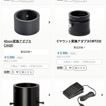
42mm変換アダプタ
Cマウント変換アダプタCMT232
CA420
製品詳細 >
製品詳細 >
￥3,500
-
（税抜）
税込￥3,850
￥3,500
-
（税抜）
税込￥3,850
在庫あり 納期1～3営業日以内
在庫あり 納期1～3営業日以内
個数
個数