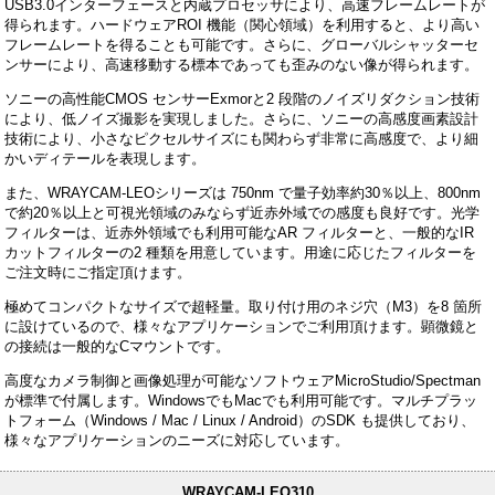
USB3.0インターフェースと内蔵プロセッサにより、高速フレームレートが
得られます。ハードウェアROI 機能（関心領域）を利用すると、より高い
フレームレートを得ることも可能です。さらに、グローバルシャッターセ
ンサーにより、高速移動する標本であっても歪みのない像が得られます。
ソニーの高性能CMOS センサーExmorと2 段階のノイズリダクション技術
により、低ノイズ撮影を実現しました。さらに、ソニーの高感度画素設計
技術により、小さなピクセルサイズにも関わらず非常に高感度で、より細
かいディテールを表現します。
また、WRAYCAM-LEOシリーズは 750nm で量子効率約30％以上、800nm
で約20％以上と可視光領域のみならず近赤外域での感度も良好です。光学
フィルターは、近赤外領域でも利用可能なAR フィルターと、一般的なIR
カットフィルターの2 種類を用意しています。用途に応じたフィルターを
ご注文時にご指定頂けます。
極めてコンパクトなサイズで超軽量。取り付け用のネジ穴（M3）を8 箇所
に設けているので、様々なアプリケーションでご利用頂けます。顕微鏡と
の接続は一般的なCマウントです。
高度なカメラ制御と画像処理が可能なソフトウェアMicroStudio/Spectman
が標準で付属します。WindowsでもMacでも利用可能です。マルチプラッ
トフォーム（Windows / Mac / Linux / Android）のSDK も提供しており、
様々なアプリケーションのニーズに対応しています。
WRAYCAM-LEO310