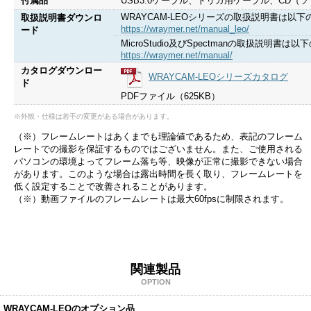
付属品
USB3.0ケーブル、トリガ用ケーブル、CD（
WRAYCAM-LEOシリーズの取扱説明書は以
取扱説明書ダウンロ
https://wraymer.net/manual_leo/
ード
MicroStudio及びSpectmanの取扱説明
https://wraymer.net/manual/
カタログダウンロー
WRAYCAM-LEOシリーズカタログ
ド
PDFファイル（625KB）
※外観・仕様は若干の変更がある場合があります。
（※）フレームレートはあくまでも理論値であるため、表記のフレーム
レートでの撮影を保証するものではございません。また、ご使用される
パソコンの環境よってフレーム落ち等、映像が正常に撮影できない場合
があります。このような場合は露出時間を長く取り、フレームレートを
低く設定することで改善されることがあります。
（※）動画ファイルのフレームレートは最大60fpsに制限されます。
関連製品
OPTION
WRAYCAM-LEOのオプション品