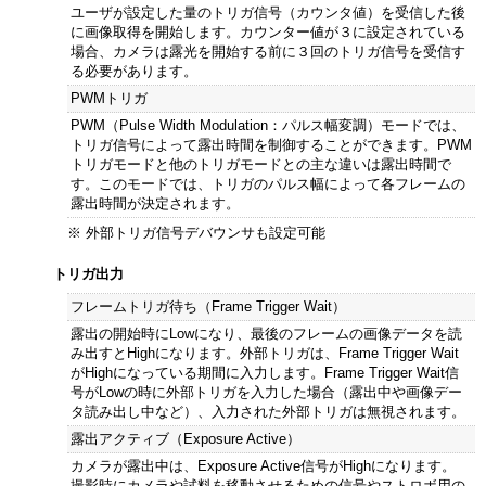
ユーザが設定した量のトリガ信号（カウンタ値）を受信した後
に画像取得を開始します。カウンター値が３に設定されている
場合、カメラは露光を開始する前に３回のトリガ信号を受信す
る必要があります。
PWMトリガ
PWM（Pulse Width Modulation：パルス幅変調）モードでは、
トリガ信号によって露出時間を制御することができます。PWM
トリガモードと他のトリガモードとの主な違いは露出時間で
す。このモードでは、トリガのパルス幅によって各フレームの
露出時間が決定されます。
※ 外部トリガ信号デバウンサも設定可能
トリガ出力
フレームトリガ待ち（Frame Trigger Wait）
露出の開始時にLowになり、最後のフレームの画像データを読
み出すとHighになります。外部トリガは、Frame Trigger Wait
がHighになっている期間に入力します。Frame Trigger Wait信
号がLowの時に外部トリガを入力した場合（露出中や画像デー
タ読み出し中など）、入力された外部トリガは無視されます。
露出アクティブ（Exposure Active）
カメラが露出中は、Exposure Active信号がHighになります。
撮影時にカメラや試料を移動させるための信号やストロボ用の