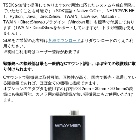
TSDKを無償で提供しておりますので用途に応じたシステムを独自開発し
ていただくことも可能です（SDK言語：Native C/C++、.NET/C#/VB.NE
T、Python、Java、DirectShow、TWAIN、LabView、MatLab）。
TWAIN・DirectShowのプラグイン（Windows用）も標準で付属しており
ます（TWAIN・DirectShowをサポートしていますが、トリガ機能は使え
ません）。
SDKをご希望のお客様は
各種ダウンロード
よりダウンロードのうえご利
用ください。
※初回ご利用時はユーザー登録が必要です
顕微鏡への接続部は最も一般的なCマウント設計。ほぼ全ての顕微鏡に取
り付けられます。
Cマウントで顕微鏡に取付可能。互換性が高く、国内で販売・流通してい
る顕微鏡であれば、ほぼ全ての機種に接続できます。
オプションのアダプタを使用すれば内径23.2mm・30mm・30.5mmの鏡
筒にも接続可能。カメラ用の撮影鏡筒が無い顕微鏡にもご使用いただけ
ます。