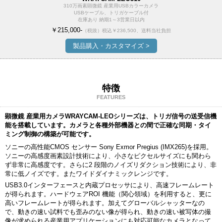
310万画素顕微鏡 産業用USBカラーカメラ
USBケーブル、トリガケーブル付
在庫あり 納期1～3営業日以内
￥215,000-
（税抜）
税込￥236,500、送料当社負担
製品購入・カスタマイズ >
特徴
FEATURES
顕微鏡 産業用カメラWRAYCAM-LEOシリーズは、トリガ信号の送受信機
能を搭載しています。カメラと各種外部機器との間で正確な同期・タイ
ミング制御の構築が可能です。
ソニーの高性能CMOS センサー Sony Exmor Pregius (IMX265)を採用。
ソニーの高感度画素設計技術により、小さなピクセルサイズにも関わら
ず非常に高感度です。さらに2 段階のノイズリダクション技術により、非
常に低ノイズです。またワイドダイナミックレンジです。
USB3.0インターフェースと内蔵プロセッサにより、高速フレームレート
が得られます。ハードウェアROI 機能（関心領域）を利用すると、更に
高いフレームレートが得られます。加えてグローバルシャッターなの
で、動きの速い試料でも歪みのない像が得られ、動きの速い被写体の撮
像が求められる産業用アプリケーションにも対応可能なカメラとなって