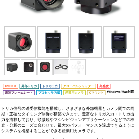
USB3.0
外部トリガ
トリガ出力
グローバルシャッター
高感度
Windows/Mac対応
高速フレームレート
プロセッサ内蔵
産業用カメラ
Cマウント
トリガ信号の送受信機能を搭載し、さまざまな外部機器とカメラ間での同
期・正確なタイミング制御が構築できます。豊富なトリガ入力・トリガ出
力を搭載しており、顕微鏡やマシンビジョンアプリケーションなどでの検
査・分析のニーズに合わせて、最大のパフォーマンスを達成できるように
システムを構築することができる産業用カメラです。