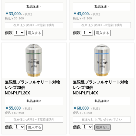
製品詳細 >
製品詳細 >
￥33,000
￥43,000
-
（税抜）
-
（税抜）
税込￥36,300
税込￥47,300
在庫僅少 納期1～3営業日以内
在庫僅少 納期1～3営業日以内
個数
個数
無限遠プランフルオリート対物
無限遠プランフルオリート対物
レンズ20倍
レンズ40倍
NOI-PLFL20X
NOI-PLFL40X
製品詳細 >
製品詳細 >
￥55,000
￥68,000
-
（税抜）
-
（税抜）
税込￥60,500
税込￥74,800
在庫僅少 納期1～3営業日以内
在庫なし お問い合わせ下さい
個数
個数