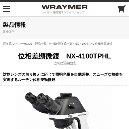
製品情報
SHOP
顕微鏡 レイマーHOME
›
製品一覧
›
位相差顕微鏡一覧
› NX-4100TPHL 位相差顕微鏡
位相差顕微鏡 NX-4100TPHL
位相差顕微鏡
対物レンズの切り換えに応じて照明光量を自動調整、スムーズな検鏡を
実現するルーチン位相差顕微鏡