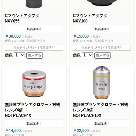
Cマウントアダプタ
Cマウントアダプタ
NXY055
NXY100
製品詳細 >
製品詳細 >
￥30,000
￥15,000
-
（税抜）
-
（税抜）
税込￥33,000、送料当社負担
税込￥16,500、送料当社負担
在庫あり 納期1～3営業日以内
在庫あり 納期1～3営業日以内
個数
個数
無限遠プランアクロマート対物
無限遠プランアクロマート対物
レンズ4倍
レンズ10倍
NOI-PLACH4X
NOI-PLACH10X
製品詳細 >
製品詳細 >
￥14,500
￥22,500
-
（税抜）
-
（税抜）
税込￥15,950
税込￥24,750