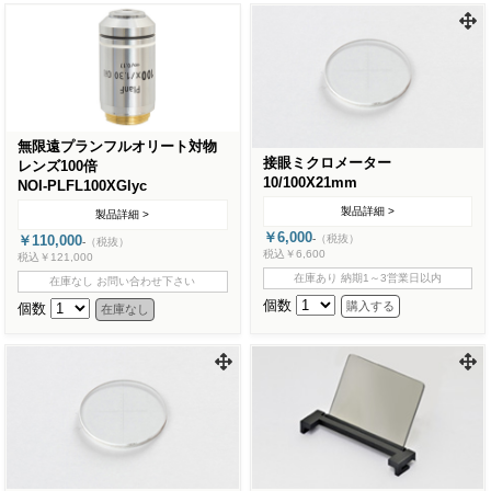
無限遠プランフルオリート対物
接眼ミクロメーター
レンズ100倍
10/100X21mm
NOI-PLFL100XGlyc
製品詳細 >
製品詳細 >
￥6,000
-
（税抜）
￥110,000
-
（税抜）
税込￥6,600
税込￥121,000
在庫あり 納期1～3営業日以内
在庫なし お問い合わせ下さい
個数
個数