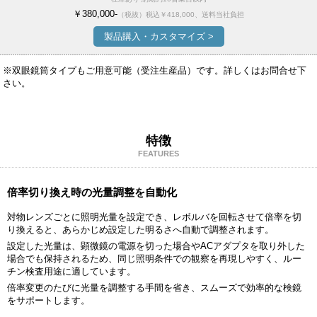
￥380,000-
（税抜）
税込￥418,000、送料当社負担
製品購入・カスタマイズ >
※双眼鏡筒タイプもご用意可能（受注生産品）です。詳しくはお問合せ下
さい。
特徴
FEATURES
倍率切り換え時の光量調整を自動化
対物レンズごとに照明光量を設定でき、レボルバを回転させて倍率を切
り換えると、あらかじめ設定した明るさへ自動で調整されます。
設定した光量は、顕微鏡の電源を切った場合やACアダプタを取り外した
場合でも保持されるため、同じ照明条件での観察を再現しやすく、ルー
チン検査用途に適しています。
倍率変更のたびに光量を調整する手間を省き、スムーズで効率的な検鏡
をサポートします。