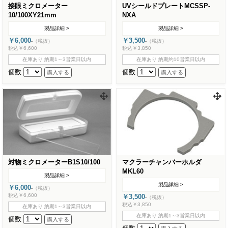
接眼ミクロメーター
UVシールドプレートMCSSP-
10/100XY21mm
NXA
製品詳細 >
製品詳細 >
￥6,000
￥3,500
-
（税抜）
-
（税抜）
税込￥6,600
税込￥3,850
在庫あり 納期1～3営業日以内
在庫あり 納期約10営業日以内
個数
個数
対物ミクロメーターB1S10/100
マクラーチャンバーホルダ
MKL60
製品詳細 >
製品詳細 >
￥6,000
-
（税抜）
税込￥6,600
￥3,500
-
（税抜）
税込￥3,850
在庫あり 納期1～3営業日以内
在庫あり 納期1～3営業日以内
個数