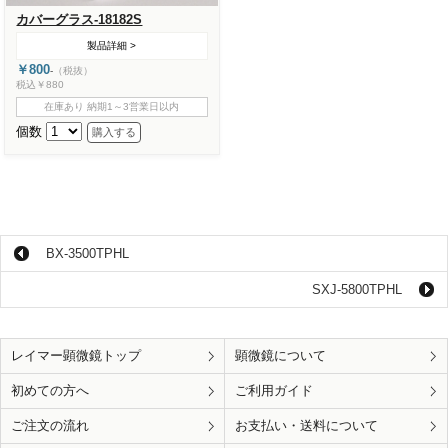
カバーグラス-18182S
製品詳細 >
￥800
-
（税抜）
税込￥880
在庫あり 納期1～3営業日以内
個数
BX-3500TPHL
SXJ-5800TPHL
レイマー顕微鏡トップ
顕微鏡について
初めての方へ
ご利用ガイド
ご注文の流れ
お支払い・送料について