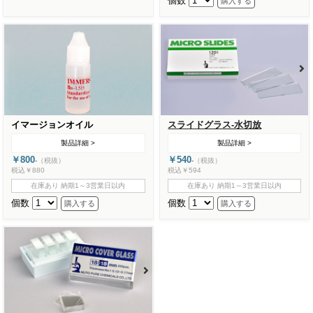
個数
イマージョンオイル
スライドグラス-水切放
製品詳細 >
製品詳細 >
￥800
￥540
-
（税抜）
-
（税抜）
税込￥880
税込￥594
在庫あり 納期1～3営業日以内
在庫あり 納期1～3営業日以内
個数
個数