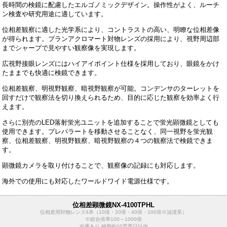
長時間の検鏡に配慮したエルゴノミックデザイン。操作性がよく、ルーチ
ン検査や研究用途に適しています。
位相差観察に適した光学系により、コントラストの高い、明瞭な位相差像
が得られます。プランアクロマート対物レンズの採用により、視野周辺部
までシャープで見やすい観察像を実現します。
広視野接眼レンズにはハイアイポイント仕様を採用しており、眼鏡をかけ
たままでも快適に検鏡できます。
位相差観察、明視野観察、暗視野観察が可能。コンデンサのターレットを
回すだけで観察法を切り換えられるため、目的に応じた観察を効率よく行
えます。
さらに別売のLED落射蛍光ユニットを追加することで蛍光顕微鏡としても
使用できます。プレパラートを移動させることなく、同一視野を蛍光観
察、位相差観察、明視野観察、暗視野観察の４つの観察法で検鏡できま
す。
顕微鏡カメラを取り付けることで、観察像の記録にも対応します。
海外での使用にも対応したワールドワイド電源仕様です。
位相差顕微鏡NX-4100TPHL
位相差用対物レンズ4本（10倍・20倍・40倍・100倍※油浸系）
※総合倍率100～1000倍
在庫あり 納期約10営業日以内