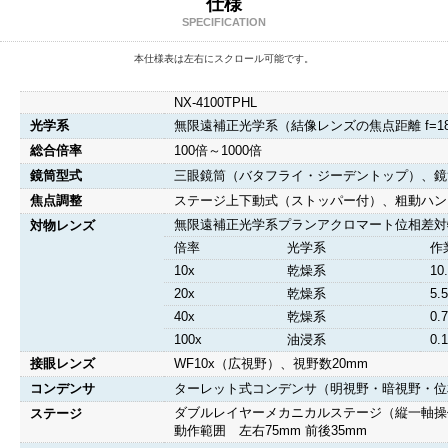
仕様
SPECIFICATION
本仕様表は左右にスクロール可能です。
NX-4100TPHL
光学系
無限遠補正光学系（結像レンズの焦点距離 f=18
総合倍率
100倍～1000倍
鏡筒型式
三眼鏡筒（バタフライ・ジーデントップ）、鏡筒
焦点調整
ステージ上下動式（ストッパー付）、粗動ハン
無限遠補正光学系プランアクロマート位相差対
対物レンズ
倍率
光学系
作業
10x
乾燥系
10
20x
乾燥系
5.
40x
乾燥系
0.
100x
油浸系
0.
接眼レンズ
WF10x（広視野）、視野数20mm
コンデンサ
ターレット式コンデンサ（明視野・暗視野・位相差
ダブルレイヤーメカニカルステージ（縦一軸操作）
ステージ
動作範囲 左右75mm 前後35mm