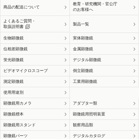
教育・研究機関・官公庁
商品の配送について
のお客様へ
よくあるご質問・
製品一覧
取扱説明書
生物顕微鏡
実体顕微鏡
位相差顕微鏡
金属顕微鏡
蛍光顕微鏡
デジタル顕微鏡
ビデオマイクロスコープ
倒立顕微鏡
測定顕微鏡
工業用顕微鏡
使用用途別
顕微鏡用カメラ
アダプター類
顕微鏡標本
顕微鏡用照明装置
顕微鏡用スタンド
観察用品類
顕微鏡パーツ
デジタルカタログ