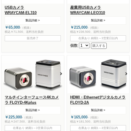
USBカメラ
産業用USBカメラ
WRAYCAM-EL310
WRAYCAM-LEO310
製品詳細 >
製品詳細 >
￥65,000
￥215,000
-
（税抜）
-
（税抜）
税込￥71,500、送料当社負担
税込￥236,500、送料当社負担
販売終了
在庫あり 納期1～3営業日以内
個数
マルチインターフェース4Kカメ
HDMI・Ethernetデジタルカメラ
ラ FLOYD-4Kplus
FLOYD-2A
製品詳細 >
製品詳細 >
￥225,000
￥165,000
-
（税抜）
-
（税抜）
税込￥247,500、送料当社負担
税込￥181,500、送料当社負担
在庫あり 納期1～3営業日以内
在庫あり 納期1～3営業日以内