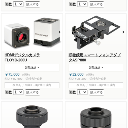
個数
個数
HDMIデジタルカメラ
顕微鏡用スマートフォンアダプ
FLOYD-200U
タASP880
製品詳細 >
製品詳細 >
￥75,000
￥32,000
-
（税抜）
-
（税抜）
税込￥82,500、送料当社負担
税込￥35,200、送料当社負担
在庫あり 納期1～3営業日以内
在庫あり 納期1～3営業日以内
個数
個数