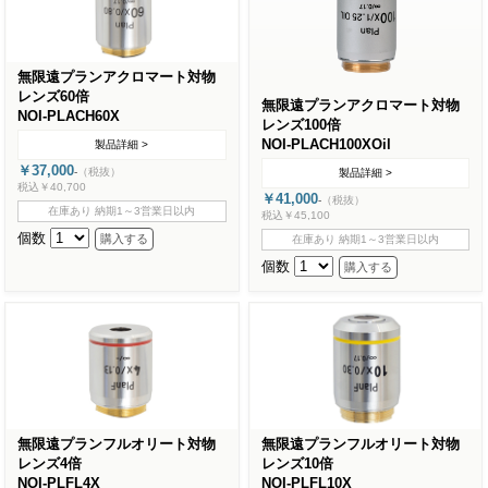
無限遠プランアクロマート対物
レンズ60倍
無限遠プランアクロマート対物
NOI-PLACH60X
レンズ100倍
NOI-PLACH100XOil
製品詳細 >
￥37,000
-
（税抜）
製品詳細 >
税込￥40,700
￥41,000
-
（税抜）
在庫あり 納期1～3営業日以内
税込￥45,100
個数
在庫あり 納期1～3営業日以内
個数
無限遠プランフルオリート対物
無限遠プランフルオリート対物
レンズ4倍
レンズ10倍
NOI-PLFL4X
NOI-PLFL10X