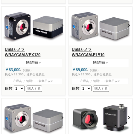
USBカメラ
USBカメラ
WRAYCAM-VEX120
WRAYCAM-EL510
製品詳細 >
製品詳細 >
￥83,000
￥85,000
-
（税抜）
-
（税抜）
税込￥91,300、送料当社負担
税込￥93,500、送料当社負担
在庫あり 納期1～3営業日以内
在庫あり 納期1～3営業日以内
個数
個数