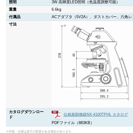
照明
3W 高輝度LED照明（色温度調整可能）
重量
6.6kg
付属品
ACアダプタ（5V2A）、ダストカバー、六角
寸法
カタログダウンロー
位相差顕微鏡NX-4100TPHL カタログ
ド
PDFファイル（883KB）
※外観・仕様は若干の変更がある場合があります。