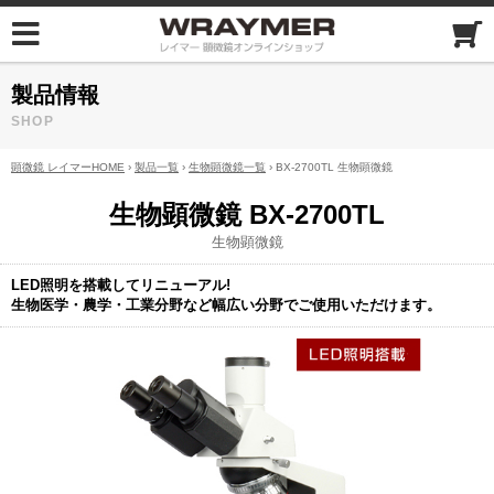
製品情報
SHOP
顕微鏡 レイマーHOME
›
製品一覧
›
生物顕微鏡一覧
› BX-2700TL 生物顕微鏡
生物顕微鏡 BX-2700TL
生物顕微鏡
LED照明を搭載してリニューアル!
生物医学・農学・工業分野など幅広い分野でご使用いただけます。