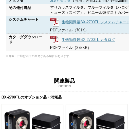
アダプタ
JISアダプタ
（汎用：内径23.2mm／外径25m
すりガラスフィルタ、ブルーフィルタ（ハロゲ
その他付属品
ヒューズ（スペア）、ビニール製ダストカバー
システムチャート
生物顕微鏡BX-2700TL システムチャー
PDFファイル（701K）
カタログダウンロー
生物顕微鏡BX-2700TL カタログ
ド
PDFファイル（375KB）
※外観・仕様は若干の変更がある場合があります。
関連製品
OPTION
BX-2700TLのオプション品・消耗品