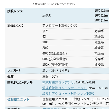
本仕様表は左右にスクロール可能です。
10X (18m
接眼レンズ
広視野
16X (11m
20X (11m
アクロマート対物レンズ
対物レンズ
倍率
光学系
4X
乾燥系
10X
乾燥系
20X
乾燥系
40X (安全装置付)
乾燥系
60X (安全装置付)
乾燥系
100X (安全装置付)
油浸系
レボルバ
逆レボルバ（４穴）
鏡筒
三眼（30°）
乾式暗視野コンデンサ
: NA=0.77-0.91
暗視野コンデンサ
湿式暗視野コンデンサユニット
: NA=1.25-1.40
絞り付アクロマート対物レンズ100X
位相差用アクロマート対物レンズ（10X/0.25PHP, 20X/0
位相差ユニット
spring)）、位相差用ターレットコンデン