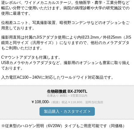
逆レボルバ、ワイドメカニカルステージ。生物医学・農学・工業分野など
幅広い分野でご使用いただけます。病院の病理診断や大学の研究施設での
使用に最適です。
位相差ユニット、写真撮影装置、暗視野コンデンサなどのオプションをご
用意しております。
撮影用直筒は付属のJISアダプタ使用により内径23.2mm／外径25mm（JIS
鏡筒と同サイズ（汎用サイズ））になりますので、他社のカメラアダプタ
もご利用いただけます。
Cマウントアダプタも付属します。
USBカメラやカメラアダプタなど、撮影用のオプションも豊富に取り揃え
ております。
入力電圧AC100～240Vに対応したワールドワイド対応製品です。
生物顕微鏡 BX-2700TL
在庫あり 納期1～3営業日以内
￥108,000-
（税抜）
税込￥118,800、送料当社負担
製品購入・カスタマイズ >
※従来型のハロゲン照明（6V20W）タイプもご用意可能です（同価格）