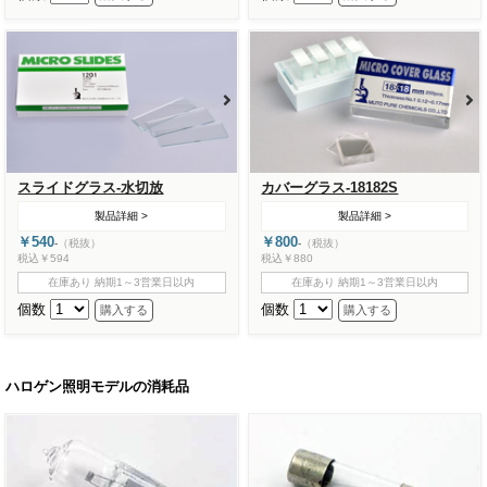
スライドグラス-水切放
カバーグラス-18182S
製品詳細 >
製品詳細 >
￥540
￥800
-
（税抜）
-
（税抜）
税込￥594
税込￥880
在庫あり 納期1～3営業日以内
在庫あり 納期1～3営業日以内
個数
個数
ハロゲン照明モデルの消耗品