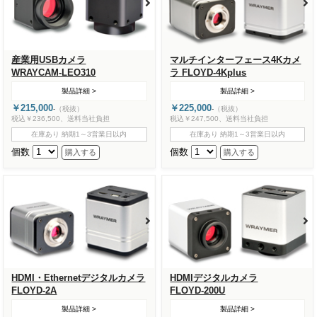
産業用USBカメラ
マルチインターフェース4Kカメ
WRAYCAM-LEO310
ラ FLOYD-4Kplus
製品詳細 >
製品詳細 >
￥215,000
￥225,000
-
（税抜）
-
（税抜）
税込￥236,500、送料当社負担
税込￥247,500、送料当社負担
在庫あり 納期1～3営業日以内
在庫あり 納期1～3営業日以内
個数
個数
HDMI・Ethernetデジタルカメラ
HDMIデジタルカメラ
FLOYD-2A
FLOYD-200U
製品詳細 >
製品詳細 >