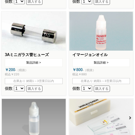
個数
個数
3Aミニガラス管ヒューズ
イマージョンオイル
製品詳細 >
製品詳細 >
￥200
￥800
-
（税抜）
-
（税抜）
税込￥220
税込￥880
在庫あり 納期1～3営業日以内
在庫あり 納期1～3営業日以内
個数
個数