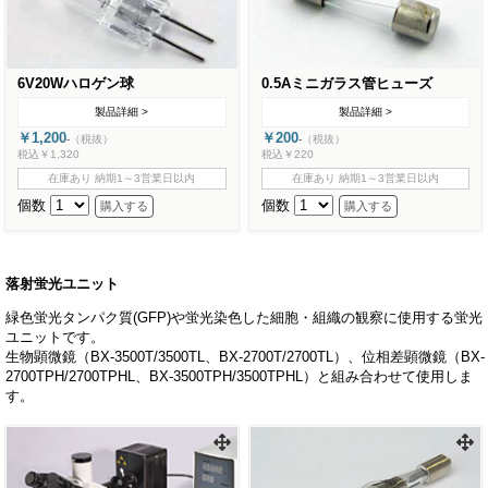
6V20Wハロゲン球
0.5Aミニガラス管ヒューズ
製品詳細 >
製品詳細 >
￥1,200
￥200
-
（税抜）
-
（税抜）
税込￥1,320
税込￥220
在庫あり 納期1～3営業日以内
在庫あり 納期1～3営業日以内
個数
個数
落射蛍光ユニット
緑色蛍光タンパク質(GFP)や蛍光染色した細胞・組織の観察に使用する蛍光
ユニットです。
生物顕微鏡（BX-3500T/3500TL、BX-2700T/2700TL）、位相差顕微鏡（BX-
2700TPH/2700TPHL、BX-3500TPH/3500TPHL）と組み合わせて使用しま
す。