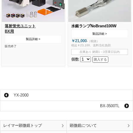
落射蛍光ユニット
水銀ランプNoBrand100W
BX用
製品詳細 >
製品詳細 >
￥21,000
-
（税抜）
税込￥23,100、送料当社負担
販売終了
在庫あり 納期1～3営業日以内
個数
YX-2000
BX-3500TL
レイマー顕微鏡トップ
顕微鏡について