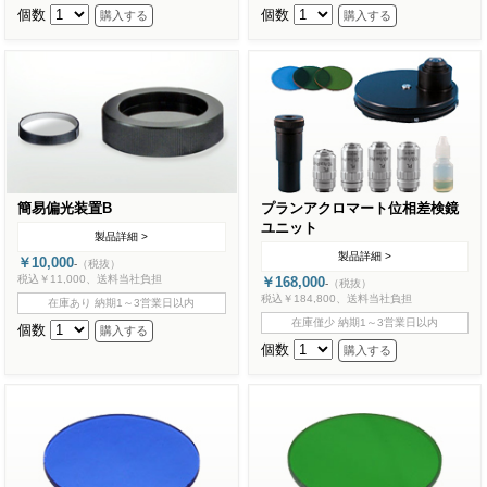
個数
個数
簡易偏光装置B
プランアクロマート位相差検鏡
ユニット
製品詳細 >
製品詳細 >
￥10,000
-
（税抜）
税込￥11,000、送料当社負担
￥168,000
-
（税抜）
税込￥184,800、送料当社負担
在庫あり 納期1～3営業日以内
在庫僅少 納期1～3営業日以内
個数
個数