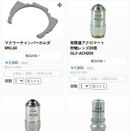
マクラーチャンバーホルダ
有限遠アクロマート
MKL60
対物レンズ20倍
GLF-ACH20X
製品詳細 >
製品詳細 >
￥3,500
-
（税抜）
税込￥3,850
￥7,800
-
（税抜）
税込￥8,580
在庫あり 納期1～3営業日以内
在庫あり 納期1～3営業日以内
個数
個数