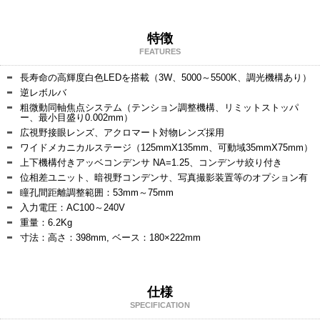
特徴
FEATURES
長寿命の高輝度白色LEDを搭載（3W、5000～5500K、調光機構あり）
逆レボルバ
粗微動同軸焦点システム（テンション調整機構、リミットストッパ
ー、最小目盛り0.002mm）
広視野接眼レンズ、アクロマート対物レンズ採用
ワイドメカニカルステージ（125mmX135mm、可動域35mmX75mm）
上下機構付きアッベコンデンサ NA=1.25、コンデンサ絞り付き
位相差ユニット、暗視野コンデンサ、写真撮影装置等のオプション有
瞳孔間距離調整範囲：53mm～75mm
入力電圧：AC100～240V
重量：6.2Kg
寸法：高さ：398mm, ベース：180×222mm
仕様
SPECIFICATION