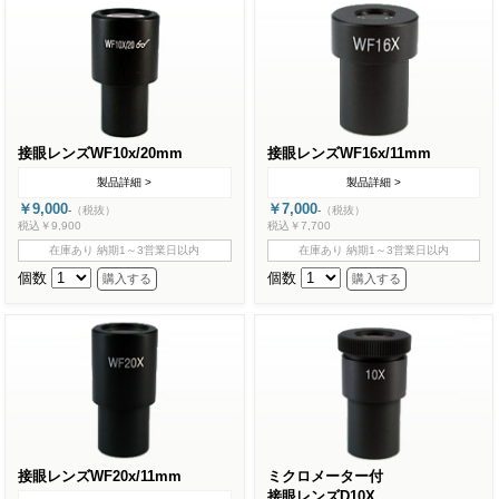
接眼レンズWF10x/20mm
接眼レンズWF16x/11mm
製品詳細 >
製品詳細 >
￥9,000
￥7,000
-
（税抜）
-
（税抜）
税込￥9,900
税込￥7,700
在庫あり 納期1～3営業日以内
在庫あり 納期1～3営業日以内
個数
個数
接眼レンズWF20x/11mm
ミクロメーター付
接眼レンズD10X