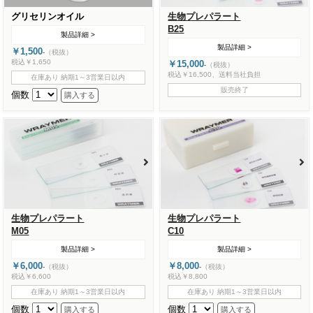
グリセリンオイル
生物プレパラート
B25
製品詳細 >
製品詳細 >
￥1,500
-
（税抜）
税込￥1,650
￥15,000
-
（税抜）
税込￥16,500、送料当社負担
在庫あり 納期1～3営業日以内
販売終了
個数
生物プレパラート
生物プレパラート
M05
C10
製品詳細 >
製品詳細 >
￥6,000
￥8,000
-
（税抜）
-
（税抜）
税込￥6,600
税込￥8,800
在庫あり 納期1～3営業日以内
在庫あり 納期1～3営業日以内
個数
個数