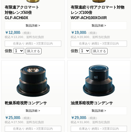
有限遠アクロマート
有限遠絞り付アクロマート対物
対物レンズ60倍
レンズ100倍
GLF-ACH60X
WOF-ACH100XOilIR
製品詳細 >
製品詳細 >
￥12,000
￥19,000
-
（税抜）
-
（税抜）
税込￥13,200、送料当社負担
税込￥20,900、送料当社負担
在庫あり 納期1～3営業日以内
在庫あり 納期1～3営業日以内
個数
個数
乾燥系暗視野コンデンサ
油浸系暗視野コンデンサ
製品詳細 >
製品詳細 >
￥25,000
￥29,000
-
（税抜）
-
（税抜）
税込￥27,500、送料当社負担
税込￥31,900、送料当社負担
在庫あり 納期1～3営業日以内
在庫あり 納期1～3営業日以内