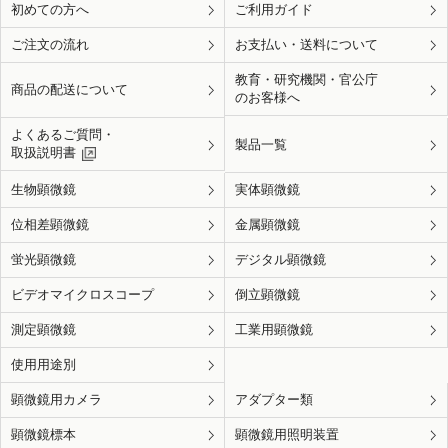
初めての方へ
ご利用ガイド
ご注文の流れ
お支払い・送料について
教育・研究機関・官公庁
商品の配送について
のお客様へ
よくあるご質問・
製品一覧
取扱説明書
生物顕微鏡
実体顕微鏡
位相差顕微鏡
金属顕微鏡
蛍光顕微鏡
デジタル顕微鏡
ビデオマイクロスコープ
倒立顕微鏡
測定顕微鏡
工業用顕微鏡
使用用途別
顕微鏡用カメラ
アダプター類
顕微鏡標本
顕微鏡用照明装置