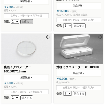
製品詳細 >
製品詳細 >
￥7,500
-
（税抜）
税込￥8,250
￥16,000
-
（税抜）
税込￥17,600、送料当社負担
在庫なし 8月中旬～8月下旬頃
在庫僅少 納期1～3営業日以内
個数
個数
接眼ミクロメーター
対物ミクロメーターB1S10/100
10/100XY19mm
製品詳細 >
製品詳細 >
￥6,000
-
（税抜）
税込￥6,600
￥6,000
-
（税抜）
税込￥6,600
在庫あり 納期1～3営業日以内
在庫あり 納期1～3営業日以内
個数
個数