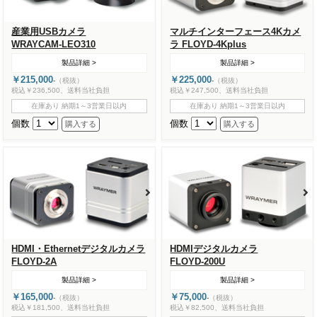
産業用USBカメラ
マルチインターフェース4Kカメ
WRAYCAM-LEO310
ラ FLOYD-4Kplus
製品詳細 >
製品詳細 >
￥215,000
￥225,000
-
（税抜）
-
（税抜）
税込￥236,500、送料当社負担
税込￥247,500、送料当社負担
在庫あり 納期1～3営業日以内
在庫あり 納期1～3営業日以内
個数
個数
HDMI・Ethernetデジタルカメラ
HDMIデジタルカメラ
FLOYD-2A
FLOYD-200U
製品詳細 >
製品詳細 >
￥165,000
￥75,000
-
（税抜）
-
（税抜）
税込￥181,500、送料当社負担
税込￥82,500、送料当社負担