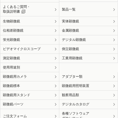
よくあるご質問・
製品一覧
取扱説明書
生物顕微鏡
実体顕微鏡
位相差顕微鏡
金属顕微鏡
蛍光顕微鏡
デジタル顕微鏡
ビデオマイクロスコープ
倒立顕微鏡
測定顕微鏡
工業用顕微鏡
使用用途別
顕微鏡用カメラ
アダプター類
顕微鏡標本
顕微鏡用照明装置
顕微鏡用スタンド
観察用品類
顕微鏡パーツ
デジタルカタログ
各種ソフトウェア
ご注文フォーム