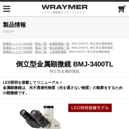
製品情報
SHOP
顕微鏡 レイマーHOME
›
製品一覧
›
金属顕微鏡一覧
› BMJ-3400TL 倒立型金属顕微鏡
顕微鏡 レイマーHOME
›
製品一覧
›
倒立顕微鏡一覧
› BMJ-3400TL 倒立型金属顕微鏡
顕微鏡 レイマーHOME
›
製品一覧
›
工業用顕微鏡
› BMJ-3400TL 倒立型金属顕微鏡
倒立型金属顕微鏡 BMJ-3400TL
倒立型金属顕微鏡
LED照明を搭載してリニューアル！
金属顕微鏡は、光不透過性物質（光を通さない物質）の観察をするため
の顕微鏡です。