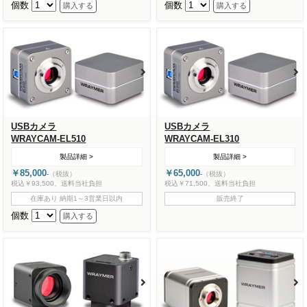
個数
個数
USBカメラ
USBカメラ
WRAYCAM-EL510
WRAYCAM-EL310
製品詳細 >
製品詳細 >
￥85,000
￥65,000
-
（税抜）
-
（税抜）
税込￥93,500、送料当社負担
税込￥71,500、送料当社負担
在庫あり 納期1～3営業日以内
販売終了
個数