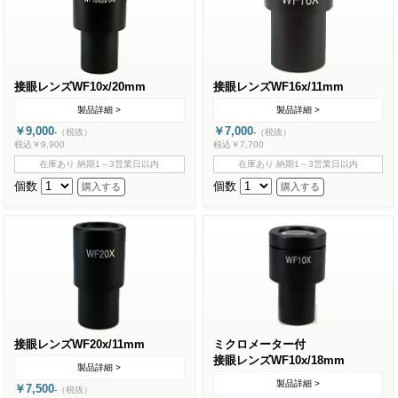
接眼レンズWF10x/20mm
接眼レンズWF16x/11mm
製品詳細 >
製品詳細 >
￥9,000
￥7,000
-
（税抜）
-
（税抜）
税込￥9,900
税込￥7,700
在庫あり 納期1～3営業日以内
在庫あり 納期1～3営業日以内
個数
個数
接眼レンズWF20x/11mm
ミクロメーター付
接眼レンズWF10x/18mm
製品詳細 >
製品詳細 >
￥7,500
-
（税抜）