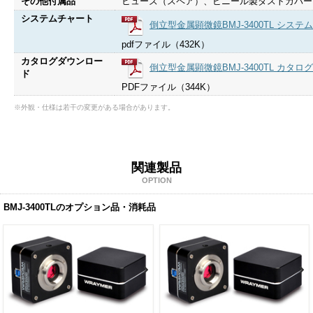
その他付属品
ヒューズ（スペア）、ビニール製ダストカバー
システムチャート
倒立型金属顕微鏡BMJ-3400TL システ
pdfファイル（432K）
カタログダウンロー
倒立型金属顕微鏡BMJ-3400TL カタログ
ド
PDFファイル（344K）
※外観・仕様は若干の変更がある場合があります。
関連製品
OPTION
BMJ-3400TLのオプション品・消耗品