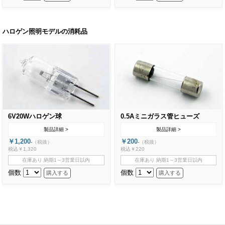
ハロゲン照明モデルの消耗品
6V20Wハロゲン球
0.5Aミニガラス管ヒューズ
製品詳細 >
製品詳細 >
￥1,200
￥200
-
（税抜）
-
（税抜）
税込￥1,320
税込￥220
在庫あり 納期1～3営業日以内
在庫あり 納期1～3営業日以内
個数
個数