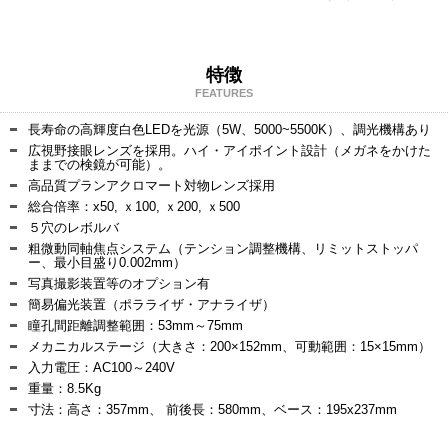
特徴
FEATURES
長寿命の高輝度白色LEDを光源（5W、5000~5500K）、調光機構あり
広視野接眼レンズを採用。ハイ・アイポイント設計（メガネをかけた
ままでの検鏡が可能）。
高品質プランアクロマート対物レンズ採用
総合倍率：x50, ｘ100, ｘ200, ｘ500
５穴のレボルバ
粗微動同軸焦点システム（テンション調整機構、リミットストッパ
ー、最小目盛り0.002mm）
写真撮影装置等のオプション有
簡易偏光装置（ポラライザ・アナライザ）
瞳孔間距離調整範囲：53mm～75mm
メカニカルステージ（大きさ：200×152mm、可動範囲：15×15mm）
入力電圧：AC100～240V
重量：8.5Kg
寸法：高さ：357mm、 前後長：580mm、ベース：195x237mm