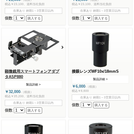
税込￥23,100、送料当社負担
税込￥23,100、送料当社負担
在庫あり 納期1～3営業日以内
在庫あり 納期1～3営業日以内
個数
個数
顕微鏡用スマートフォンアダプ
接眼レンズWF10x/18mmS
タASP880
製品詳細 >
製品詳細 >
￥6,000
-
（税抜）
税込￥6,600
￥32,000
-
（税抜）
税込￥35,200、送料当社負担
在庫あり 納期1～3営業日以内
在庫あり 納期1～3営業日以内
個数
個数