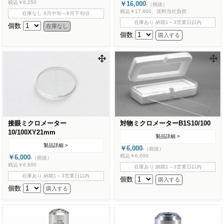
税込￥8,250
￥16,000
-
（税抜）
税込￥17,600、送料当社負担
在庫なし 8月中旬～8月下旬頃
在庫あり 納期1～3営業日以内
個数
個数
接眼ミクロメーター
対物ミクロメーターB1S10/100
10/100XY21mm
製品詳細 >
製品詳細 >
￥6,000
-
（税抜）
税込￥6,600
￥6,000
-
（税抜）
税込￥6,600
在庫あり 納期1～3営業日以内
在庫あり 納期1～3営業日以内
個数
個数