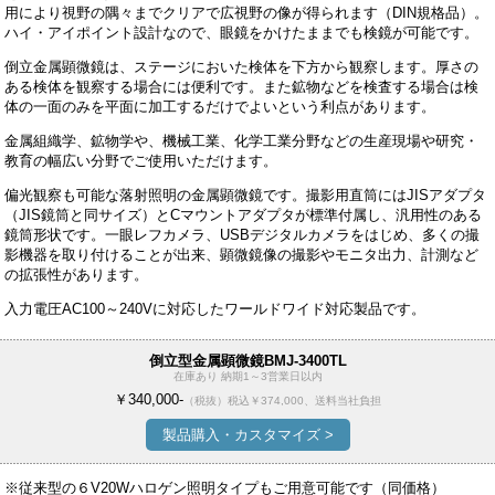
用により視野の隅々までクリアで広視野の像が得られます（DIN規格品）。
ハイ・アイポイント設計なので、眼鏡をかけたままでも検鏡が可能です。
倒立金属顕微鏡は、ステージにおいた検体を下方から観察します。厚さの
ある検体を観察する場合には便利です。また鉱物などを検査する場合は検
体の一面のみを平面に加工するだけでよいという利点があります。
金属組織学、鉱物学や、機械工業、化学工業分野などの生産現場や研究・
教育の幅広い分野でご使用いただけます。
偏光観察も可能な落射照明の金属顕微鏡です。撮影用直筒にはJISアダプタ
（JIS鏡筒と同サイズ）とCマウントアダプタが標準付属し、汎用性のある
鏡筒形状です。一眼レフカメラ、USBデジタルカメラをはじめ、多くの撮
影機器を取り付けることが出来、顕微鏡像の撮影やモニタ出力、計測など
の拡張性があります。
入力電圧AC100～240Vに対応したワールドワイド対応製品です。
倒立型金属顕微鏡BMJ-3400TL
在庫あり 納期1～3営業日以内
￥340,000-
（税抜）
税込￥374,000、送料当社負担
製品購入・カスタマイズ >
※従来型の６V20Wハロゲン照明タイプもご用意可能です（同価格）