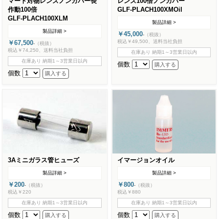
マート対物レンズノンカバー長
レンズ100倍ノンカバー
作動100倍
GLF-PLACH100XMOil
GLF-PLACH100XLM
製品詳細 >
製品詳細 >
￥45,000
-
（税抜）
税込￥49,500、送料当社負担
￥67,500
-
（税抜）
税込￥74,250、送料当社負担
在庫あり 納期1～3営業日以内
在庫あり 納期1～3営業日以内
個数
個数
3Aミニガラス管ヒューズ
イマージョンオイル
製品詳細 >
製品詳細 >
￥200
￥800
-
（税抜）
-
（税抜）
税込￥220
税込￥880
在庫あり 納期1～3営業日以内
在庫あり 納期1～3営業日以内
個数
個数