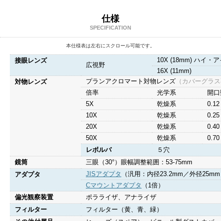
仕様
SPECIFICATION
本仕様表は左右にスクロール可能です。
10X (18mm) 
接眼レンズ
広視野
16X (11mm)
プランアクロマート対物レンズ
（カバーグラス
対物レンズ
倍率
光学系
開口数
5X
乾燥系
0.12
10X
乾燥系
0.25
20X
乾燥系
0.40
50X
乾燥系
0.70
レボルバ
５穴
鏡筒
三眼（30°）眼幅調整範囲：53-75mm
JISアダプタ
（汎用：内径23.2mm／外径25m
アダプタ
Cマウントアダプタ
（1倍）
偏光観察装置
ポラライザ、アナライザ
フィルター
フィルター（黄、青、緑）