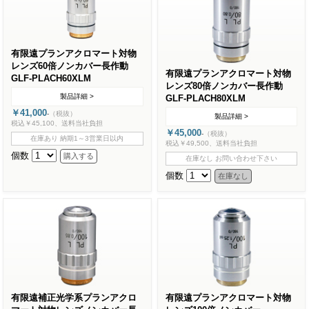
有限遠プランアクロマート対物
レンズ60倍ノンカバー長作動
有限遠プランアクロマート対物
GLF-PLACH60XLM
レンズ80倍ノンカバー長作動
製品詳細 >
GLF-PLACH80XLM
￥41,000
-
（税抜）
製品詳細 >
税込￥45,100、送料当社負担
￥45,000
-
（税抜）
在庫あり 納期1～3営業日以内
税込￥49,500、送料当社負担
個数
在庫なし お問い合わせ下さい
個数
有限遠補正光学系プランアクロ
有限遠プランアクロマート対物